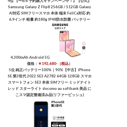
4位
【〜8/6 予約購入キャンペーン中！】【公式】
Samsung Galaxy Z Flip8 256GB / 512GB Galaxy
AI対応 SIMフリースマホ 本体 端末 FeliCa対応 約
6.9インチ 軽量 約180g IP48防水防塵 バッテリー
4,300mAh Android 5G
価格：
￥192,680-（税込）
5位
純正バッテリー100%｜90%【中古】iPhone
SE 第3世代 2022 SE3 A2782 64GB 128GB スマホ
スマートフォン SE3 本体 SIMフリー ミッドナイト
レッド スターライト docomo au softbank 美品 に
こスマ認定整備済み品(リファービッシュ)