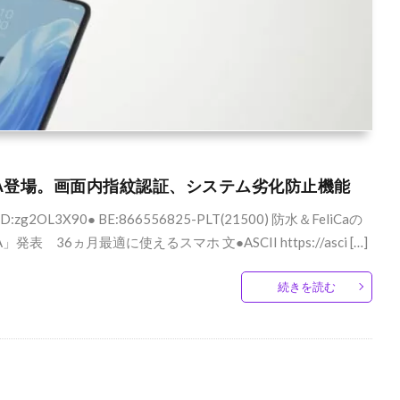
no7 A登場。画面内指紋認証、システム劣化防止機能
ID:zg2OL3X90● BE:866556825-PLT(21500) 防水＆FeliCaの
 36ヵ月最適に使えるスマホ 文●ASCII https://asci […]
続きを読む