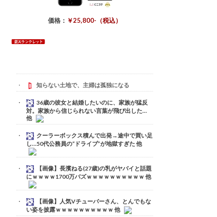
価格：
￥25,800-（税込）
知らない土地で、主婦は孤独になる
36歳の彼女と結婚したいのに、家族が猛反
対。家族から信じられない言葉が飛び出した…
他
クーラーボックス積んで出発→途中で買い足
し…50代公務員の“ドライブ”が地獄すぎた 他
【画像】長濱ねる(27歳)の乳がヤバイと話題
にｗｗｗｗ1700万バズｗｗｗｗｗｗｗｗｗｗ 他
【画像】人気Vチューバーさん、とんでもな
い姿を披露ｗｗｗｗｗｗｗｗｗｗ 他