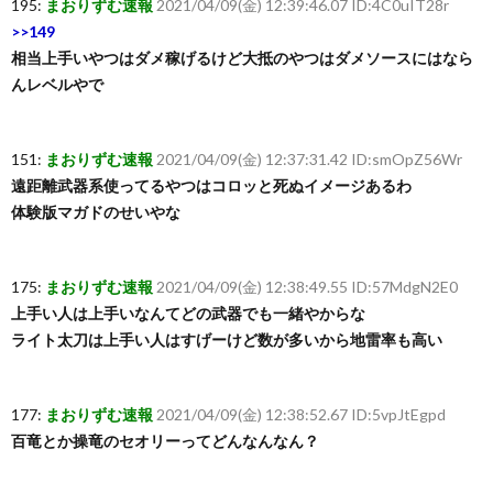
195:
まおりずむ速報
2021/04/09(金) 12:39:46.07 ID:4C0uIT28r
>>149
相当上手いやつはダメ稼げるけど大抵のやつはダメソースにはなら
んレベルやで
151:
まおりずむ速報
2021/04/09(金) 12:37:31.42 ID:smOpZ56Wr
遠距離武器系使ってるやつはコロッと死ぬイメージあるわ
体験版マガドのせいやな
175:
まおりずむ速報
2021/04/09(金) 12:38:49.55 ID:57MdgN2E0
上手い人は上手いなんてどの武器でも一緒やからな
ライト太刀は上手い人はすげーけど数が多いから地雷率も高い
177:
まおりずむ速報
2021/04/09(金) 12:38:52.67 ID:5vpJtEgpd
百竜とか操竜のセオリーってどんなんなん？