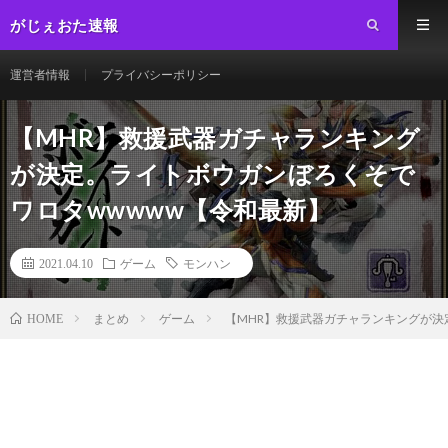
がじぇおた速報
運営者情報
プライバシーポリシー
【MHR】救援武器ガチャランキング
が決定。ライトボウガンぼろくそで
ワロタwwwww【令和最新】
2021.04.10
ゲーム
モンハン
まとめ
ゲーム
【MHR】救援武器ガチャランキングが決
HOME