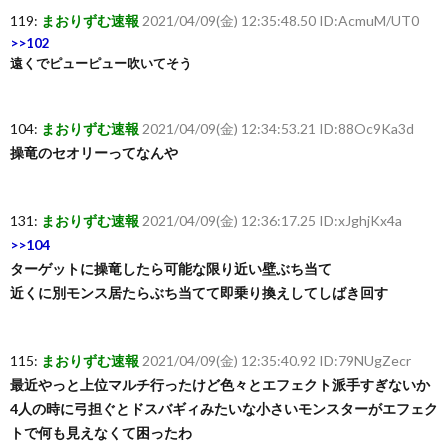
119:
まおりずむ速報
2021/04/09(金) 12:35:48.50 ID:AcmuM/UT0
>>102
遠くでピューピュー吹いてそう
104:
まおりずむ速報
2021/04/09(金) 12:34:53.21 ID:88Oc9Ka3d
操竜のセオリーってなんや
131:
まおりずむ速報
2021/04/09(金) 12:36:17.25 ID:xJghjKx4a
>>104
ターゲットに操竜したら可能な限り近い壁ぶち当て
近くに別モンス居たらぶち当てて即乗り換えしてしばき回す
115:
まおりずむ速報
2021/04/09(金) 12:35:40.92 ID:79NUgZecr
最近やっと上位マルチ行ったけど色々とエフェクト派手すぎないか
4人の時に弓担ぐとドスバギィみたいな小さいモンスターがエフェク
トで何も見えなくて困ったわ