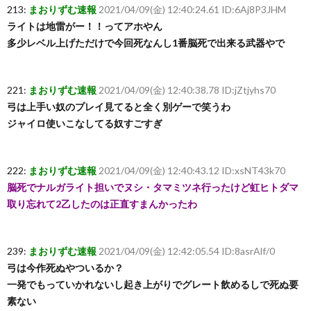
213:
まおりずむ速報
2021/04/09(金) 12:40:24.61 ID:6Aj8P3JHM
ライトは地雷がー！！ってアホやん
多少レベル上げただけで今回死なんし1番脳死で出来る武器やで
221:
まおりずむ速報
2021/04/09(金) 12:40:38.78 ID:jZtjyhs70
弓は上手い奴のプレイ見てると全く別ゲーで笑うわ
ジャイロ使いこなしてる奴すごすぎ
222:
まおりずむ速報
2021/04/09(金) 12:40:43.12 ID:xsNT43k70
脳死でナルガライト担いでヌシ・タマミツネ行ったけど虹ヒトダマ
取り忘れて2乙したのは正直すまんかったわ
239:
まおりずむ速報
2021/04/09(金) 12:42:05.54 ID:8asrAlf/0
弓は今作死ぬやついるか？
一発でもっていかれないし起き上がりでグレート飲めるしで死ぬ要
素ない