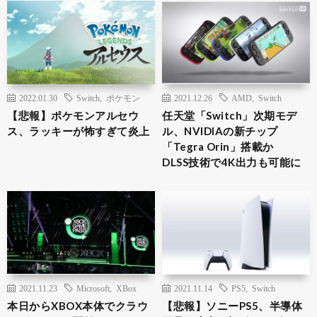
2022.01.30
Switch
,
ポケモン
2021.12.26
AMD
,
Switch
【悲報】ポケモンアルセウ
任天堂「Switch」次期モデ
ス、ラッキーが怖すぎて炎上
ル、NVIDIAの新チップ
「Tegra Orin」搭載か
DLSS技術で4K出力も可能に
2021.11.23
Microsoft
,
XBox
2021.11.14
PS5
,
Switch
本日からXBOX本体でクラウ
【悲報】ソニーPS5、半導体