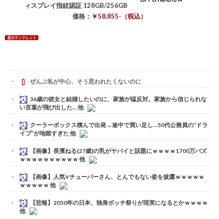
ィスプレイ指紋認証 128GB/256GB
価格：
￥58,855-（税込）
ぜんぶ私が中心、そう思われたくないのに
36歳の彼女と結婚したいのに、家族が猛反対。家族から信じられな
い言葉が飛び出した… 他
クーラーボックス積んで出発→途中で買い足し…50代公務員の“ドラ
イブ”が地獄すぎた 他
【画像】長濱ねる(27歳)の乳がヤバイと話題にｗｗｗｗ1700万バズ
ｗｗｗｗｗｗｗｗｗｗ 他
【画像】人気Vチューバーさん、とんでもない姿を披露ｗｗｗｗｗ
ｗｗｗｗｗ 他
【悲報】2050年の日本、独身ボッチ祭りが現実になるとかｗｗｗｗ
他