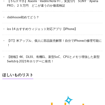
【５Gスマホ】Xiaomi「Redmi Note 9T」実質1円 SONY「Xperia
PRO」２５万円 どこが違うのか徹底検証
clubhouse初めてどう？
ios 14 おすすめウィジェット対応アプリ【iPhone】
【IT】米アップル、個人に部品販売解禁！自分でiPhoneの修理可能に
！
【朗報】4K、DLSS、有機EL、新型SoC、CPUとメモリ増強した新型
Switchを2021年ホリデーに発売！
ほしいものリスト