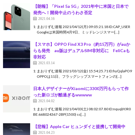
【朗報】「Pixel 5a 5G」2021年中に米国と日本で
発売へ！開発中止のうわさ否定
2021.04.16
1: まおりずむ速報 2021/04/12(月) 09:05:21.18 ID:CAP_USER
Googleは米国時間4月9日、ミッドレンジスマー[…]
【スマホ】OPPO Find X3 Pro（約15万円）がauか
らも発売 au版はデュアルSIM非対応に FeliCaも
非対応
2021.03.14
1: まおりずむ速報 2021/03/12(金) 15:54:25.71 ID:hyQqlaPO9
OPPOは11日、フラッグシップスマートフォンの[…]
日本人デザイナーがXiaomiに3300万円もらって作
った新ロゴが酷過ぎるwwwww
2021.04.02
1: まおりずむ速報 2021/04/03(土) 08:02:07.80 ID:nquqbYJR0
BE:668024367-2BP(1500) ss[…]
【悲報】Apple Car ヒュンダイと提携して開発中
2021.04.23