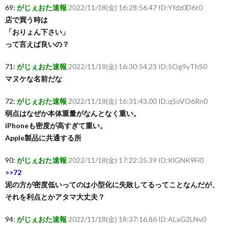
69:
がじぇおた速報
2022/11/18(金) 16:28:56.47 ID:Yfdz0D6t0
店で買う時は
「おりょん下さい」
って言えば良いの？
71:
がじぇおた速報
2022/11/18(金) 16:30:54.23 ID:5Og9yThS0
マヌケな名前だな
72:
がじぇおた速報
2022/11/18(金) 16:31:43.00 ID:q5oVO6Rn0
弱点はなぜか本体重量がなんとなく重い。
iPhoneも密度が高すぎて重い。
Apple製品に共通する所
90:
がじぇおた速報
2022/11/18(金) 17:22:35.39 ID:KlGNK9Fi0
>>72
泥の方が密度低いってのは小型化に失敗してるってことなんだが、
それを利点とかアタマ大丈夫？
94:
がじぇおた速報
2022/11/18(金) 18:37:16.86 ID:ALxG2LNv0