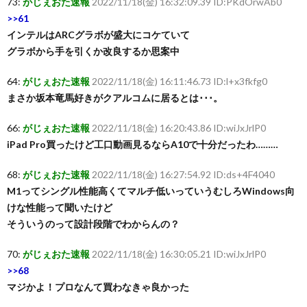
73:
がじぇおた速報
2022/11/18(金) 16:32:09.39 ID:PKdOrwAb0
>>61
インテルはARCグラボが盛大にコケていて
グラボから手を引くか改良するか思案中
64:
がじぇおた速報
2022/11/18(金) 16:11:46.73 ID:l+x3fkfg0
まさか坂本竜馬好きがクアルコムに居るとは･･･。
66:
がじぇおた速報
2022/11/18(金) 16:20:43.86 ID:wiJxJrlP0
iPad Pro買ったけど工口動画見るならA10で十分だったわ………
68:
がじぇおた速報
2022/11/18(金) 16:27:54.92 ID:ds+4F4040
M1ってシングル性能高くてマルチ低いっていうむしろWindows向
けな性能って聞いたけど
そういうのって設計段階でわからんの？
70:
がじぇおた速報
2022/11/18(金) 16:30:05.21 ID:wiJxJrlP0
>>68
マジかよ！プロなんて買わなきゃ良かった