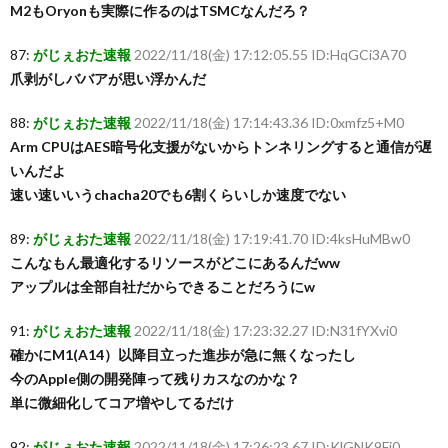
M2もOryonも実際に作るのはTSMCなんだろ？
87:
がじぇおた速報
2022/11/18(金) 17:12:05.55 ID:HqGCi3A70
爪剥がしババアが思い浮かんだ
88:
がじぇおた速報
2022/11/18(金) 17:14:43.36 ID:0xmfz5+M0
Arm CPUはAES暗号化支援がないからトンネリングすると通信が遅
いんだよ
速い速いいうchacha20でも6割くらいしか速度でない
89:
がじぇおた速報
2022/11/18(金) 17:19:41.70 ID:4ksHuMBw0
こんなもん最適化するリソースがどこにあるんだww
アップルは全部自社だからできることだろうにw
91:
がじぇおた速報
2022/11/18(金) 17:23:32.27 ID:N31fYXvi0
確かにM1(A14）以降目立った進歩が急に無くなったし
今のApple側の開発陣って残りカスなのかな？
単に微細化してコア増やしてるだけ
92:
がじぇおた速報
2022/11/18(金) 17:26:23.67 ID:KlGNK9Fi0