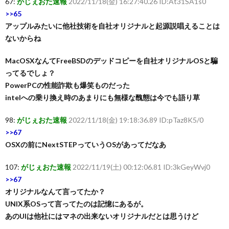
67:
がじぇおた速報
2022/11/18(金) 16:27:40.26 ID:At31SA1s0
>>65
アップルみたいに他社技術を自社オリジナルと起源説唱えることは
ないからね
MacOSXなんてFreeBSDのデッドコピーを自社オリジナルOSと騙
ってるでしょ？
PowerPCの性能詐欺も爆笑ものだった
intelへの乗り換え時のあまりにも無様な醜態は今でも語り草
98:
がじぇおた速報
2022/11/18(金) 19:18:36.89 ID:pTaz8K5/0
>>67
OSXの前にNextSTEPっていうOSがあってだなあ
107:
がじぇおた速報
2022/11/19(土) 00:12:06.81 ID:3kGeyWvj0
>>67
オリジナルなんて言ってたか？
UNIX系OSって言ってたのは記憶にあるが。
あのUIは他社にはマネの出来ないオリジナルだとは思うけど