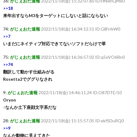
36:
がじぇおた速報
2022/11/18(金) 15:32:07.60 ID:HNxlnQMe0
>>18
来年出すならM3をターゲットにしないと話にならない
74:
がじぇおた速報
2022/11/18(金) 16:34:12.51 ID:GllFrrkW0
>>7
いまだにネイティブ対応できてないソフトだらけで草
75:
がじぇおた速報
2022/11/18(金) 16:36:57.02 ID:q5oVO6Rn0
>>74
翻訳して動かす仕組みがる
Rosetta2でググりなされ
9:
がじぇおた速報
2022/11/18(金) 14:46:11.24 ID:O87DTE/10
Oryon
↑なんか土下座顔文字系だな
28:
がじぇおた速報
2022/11/18(金) 15:15:57.05 ID:ekfSDuRQ0
>>9
なんか動物に見えてきた