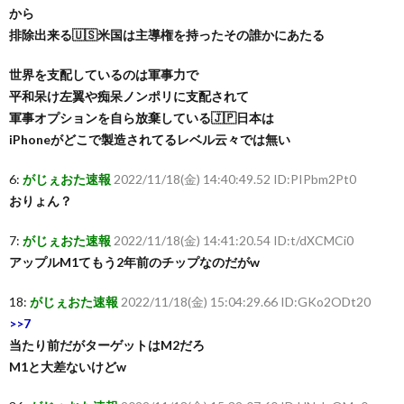
から
排除出来る🇺🇸米国は主導権を持ったその誰かにあたる
世界を支配しているのは軍事力で
平和呆け左翼や痴呆ノンポリに支配されて
軍事オプションを自ら放棄している🇯🇵日本は
iPhoneがどこで製造されてるレベル云々では無い
6:
がじぇおた速報
2022/11/18(金) 14:40:49.52 ID:PIPbm2Pt0
おりょん？
7:
がじぇおた速報
2022/11/18(金) 14:41:20.54 ID:t/dXCMCi0
アップルM1てもう2年前のチップなのだがw
18:
がじぇおた速報
2022/11/18(金) 15:04:29.66 ID:GKo2ODt20
>>7
当たり前だがターゲットはM2だろ
M1と大差ないけどw