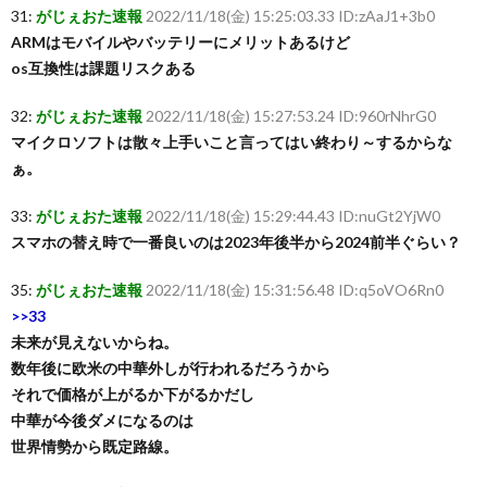
31:
がじぇおた速報
2022/11/18(金) 15:25:03.33 ID:zAaJ1+3b0
ARMはモバイルやバッテリーにメリットあるけど
os互換性は課題リスクある
32:
がじぇおた速報
2022/11/18(金) 15:27:53.24 ID:960rNhrG0
マイクロソフトは散々上手いこと言ってはい終わり～するからな
ぁ。
33:
がじぇおた速報
2022/11/18(金) 15:29:44.43 ID:nuGt2YjW0
スマホの替え時で一番良いのは2023年後半から2024前半ぐらい？
35:
がじぇおた速報
2022/11/18(金) 15:31:56.48 ID:q5oVO6Rn0
>>33
未来が見えないからね。
数年後に欧米の中華外しが行われるだろうから
それで価格が上がるか下がるかだし
中華が今後ダメになるのは
世界情勢から既定路線。