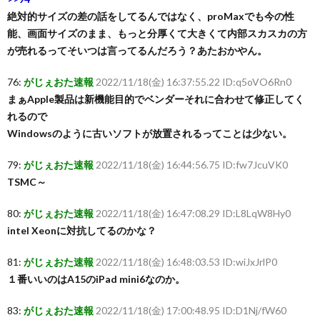
絶対的サイズの差の話をしてるんではなく、proMaxでも今の性
能、画面サイズのまま、もっと分厚くて大きくて内部スカスカの方
が売れるってそいつは言ってるんだろう？あたおかやん。
76:
がじぇおた速報
2022/11/18(金) 16:37:55.22 ID:q5oVO6Rn0
まぁApple製品は新機能目的でベンダーそれに合わせて修正してく
れるので
Windowsのように古いソフトが放置されるってことは少ない。
79:
がじぇおた速報
2022/11/18(金) 16:44:56.75 ID:fw7JcuVK0
TSMC～
80:
がじぇおた速報
2022/11/18(金) 16:47:08.29 ID:L8LqW8Hy0
intel Xeonに対抗してるのかな？
81:
がじぇおた速報
2022/11/18(金) 16:48:03.53 ID:wiJxJrlP0
１番いいのはA15のiPad mini6なのか。
83:
がじぇおた速報
2022/11/18(金) 17:00:48.95 ID:D1Nj/fW60