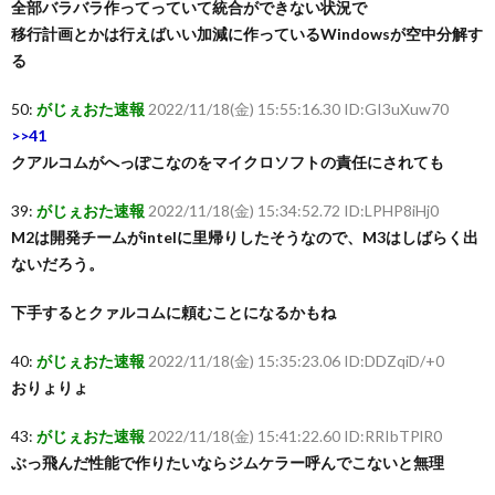
全部バラバラ作ってっていて統合ができない状況で
移行計画とかは行えばいい加減に作っているWindowsが空中分解す
る
50:
がじぇおた速報
2022/11/18(金) 15:55:16.30 ID:GI3uXuw70
>>41
クアルコムがへっぽこなのをマイクロソフトの責任にされても
39:
がじぇおた速報
2022/11/18(金) 15:34:52.72 ID:LPHP8iHj0
M2は開発チームがintelに里帰りしたそうなので、M3はしばらく出
ないだろう。
下手するとクァルコムに頼むことになるかもね
40:
がじぇおた速報
2022/11/18(金) 15:35:23.06 ID:DDZqiD/+0
おりょりょ
43:
がじぇおた速報
2022/11/18(金) 15:41:22.60 ID:RRIbTPlR0
ぶっ飛んだ性能で作りたいならジムケラー呼んでこないと無理