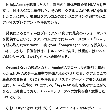
同氏はAppleを退職したのち、独自の半導体設計企業 NUVIAを設
立し、同社のCEOに就任した。その後、クアルコムがNUVIAを買収
したことに伴い、現在はクアルコムのエンジニアリング部門でシニ
アバイスプレジデントを務めている。
発表によるとOryonはプレミアムPC向けに最高のパフォーマンス
を提供するという。クアルコムはすでにArmベースのCPU「Kryo」
を組み込んだWindows PC向けSoC「Snapdragon 8cx」を投入して
いる。しかし、位置付けはミドルレンジであり、性能的にはApple
のMシリーズには及ばなかった経緯がある。
OryonはKryoの後継となり、AppleのAプロセッサの設計に携わ
った元NUVIAのチーム主導で開発されたCPUとなる。クアルコムで
最高経営責任者（CEO）を務めるクリスティアーノ・アモン氏は過
去に、Nuvia主導のCPUについて「Apple M1を打ち負かすことがで
きる」と発言しており、Apple Mシリーズへの対抗を強く意識した
CPUとなる。
なお、OryonはPCだけでなく、スマートフォンやXRデバイス、