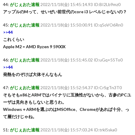
44:
がじぇおた速報
2022/11/18(金) 15:45:14.93 ID:BI2Lb9mz0
アップルのMって、せいぜい前世代のcore i3 レベルじゃないの？
45:
がじぇおた速報
2022/11/18(金) 15:50:00.91 ID:q5oVO6Rn0
>>44
これくらい
Apple M2 = AMD Ryzen 9 5900X
46:
がじぇおた速報
2022/11/18(金) 15:51:45.02 ID:uGq+55To0
>>44
発熱をのぞけば大体そんなもん
47:
がじぇおた速報
2022/11/18(金) 15:52:54.37 ID:CrSgTn3T0
そもそもx86とARMではバイナリに互換性がないから、古参のPCユ
ーザは見向きもしないと思うわ。
Windows＋ARMを選ぶのはMSOffice、Chromeがあれば十分、っ
て層だけじゃね。
51:
がじぇおた速報
2022/11/18(金) 15:57:03.24 ID:trkl5ska0