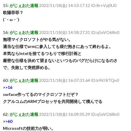
15:
がじぇおた速報
2022/11/18(金) 14:53:17.12 ID:8r+Vyj0U0
欧陽菲菲？
(´・ω・`)
16:
がじぇおた速報
2022/11/18(金) 14:58:27.31 ID:q5oVO6Rn0
無理マイクロソフトがやる気がない。
適当な仕様でarmに参入しても袋だ抱きにあって終わるよ。
本気ならIntelを捨てるつもりで移行計画と
厳密な仕様を決めて望まないといつものバグだらけになるのさ
で、失敗して突然辞める。
60:
がじぇおた速報
2022/11/18(金) 16:07:31.64 ID:b9KIRTQn0
>>16
surface作ってるのマイクロソフトだぞ？
クアルコムのARMプロセッサを共同開発して積んでる
62:
がじぇおた速報
2022/11/18(金) 16:09:05.29 ID:q5oVO6Rn0
>>60
Microsoftの技術力が弱い。