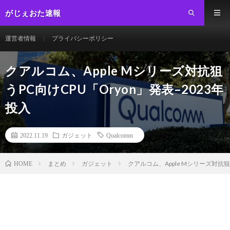
がじぇおた速報
運営者情報
プライバシーポリシー
クアルコム、Apple Mシリーズ対抗狙
うPC向けCPU「Oryon」発表–2023年
投入
2022.11.19
ガジェット
Qualcomm
まとめ
ガジェット
クアルコム、Apple Mシリーズ対抗狙う
HOME