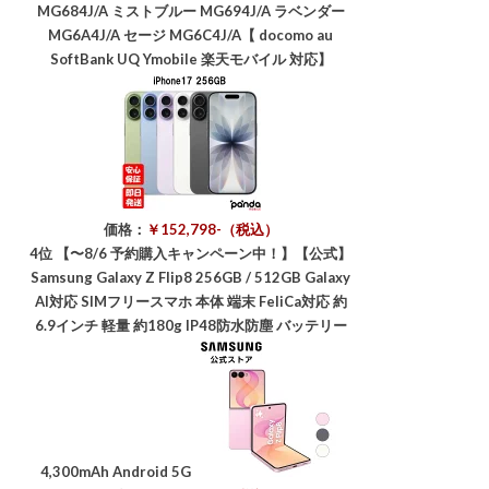
MG684J/A ミストブルー MG694J/A ラベンダー
MG6A4J/A セージ MG6C4J/A【 docomo au
SoftBank UQ Ymobile 楽天モバイル 対応】
価格：
￥152,798-（税込）
4位
【〜8/6 予約購入キャンペーン中！】【公式】
Samsung Galaxy Z Flip8 256GB / 512GB Galaxy
AI対応 SIMフリースマホ 本体 端末 FeliCa対応 約
6.9インチ 軽量 約180g IP48防水防塵 バッテリー
4,300mAh Android 5G