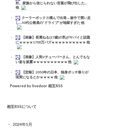
対。家族から信じられない言葉が飛び出した…
他
クーラーボックス積んで出発→途中で買い足
し…50代公務員の“ドライブ”が地獄すぎた 他
【画像】長濱ねる(27歳)の乳がヤバイと話題
にｗｗｗｗ1700万バズｗｗｗｗｗｗｗｗｗｗ 他
【画像】人気Vチューバーさん、とんでもな
い姿を披露ｗｗｗｗｗｗｗｗｗｗ 他
【悲報】2050年の日本、独身ボッチ祭りが
現実になるとかｗｗｗｗ 他
Powered by livedoor 相互RSS
相互RSSについて
2024年5月