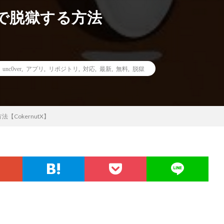
けで脱獄する方法
,
unc0ver
,
アプリ
,
リポジトリ
,
対応
,
最新
,
無料
,
脱獄
【CokernutX】