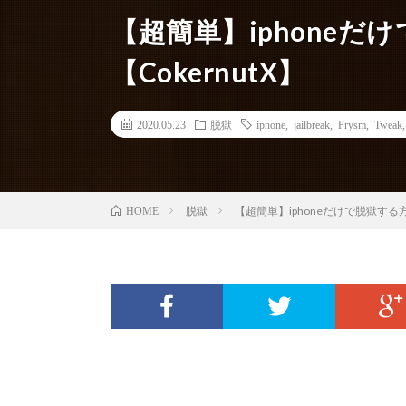
【超簡単】iphoneだ
【CokernutX】
2020.05.23
脱獄
iphone
,
jailbreak
,
Prysm
,
Tweak
脱獄
【超簡単】iphoneだけで脱獄する方法
HOME