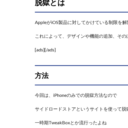
脱獄とは
は
2.
方
AppleがiOS製品に対してかけている制限
法
これによって、デザインや機能の追加、その
3.
対
応
[ads][/ads]
デ
バ
イ
ス
方法
4.
ま
今回は、iPhoneのみでの脱獄方法なので
と
め
サイドロードストアというサイトを使って脱
4.0.1.
おすす
一時期TweakBoxとか流行ったよね
め脱獄