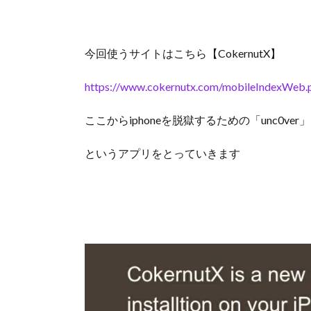
アプリ
はこち
ら
今回使うサイトはこちら
【C
okernutX】
https://www.cokernutx.com/mobileIndexWeb.
ここからiphoneを脱獄するための「unc0ver」
というアプリをとっていきます