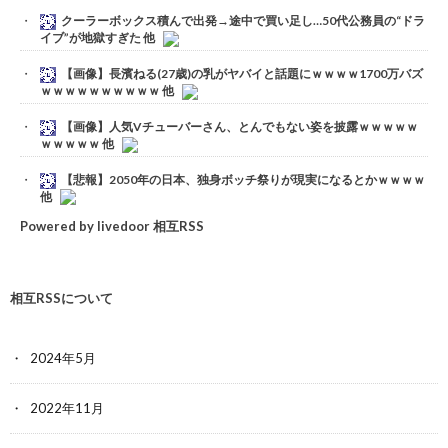
クーラーボックス積んで出発→途中で買い足し…50代公務員の“ドラ
イブ”が地獄すぎた 他
【画像】長濱ねる(27歳)の乳がヤバイと話題にｗｗｗｗ1700万バズ
ｗｗｗｗｗｗｗｗｗｗ 他
【画像】人気Vチューバーさん、とんでもない姿を披露ｗｗｗｗｗ
ｗｗｗｗｗ 他
【悲報】2050年の日本、独身ボッチ祭りが現実になるとかｗｗｗｗ
他
Powered by livedoor 相互RSS
相互RSSについて
2024年5月
2022年11月