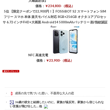
人確認必須】
価格：
￥234,800-（税込）
5位
【限定クーポンで22,900円！】FOSSiBOT S2 スマートフォン SIM
フリー スマホ 本体 楽天モバイル対応 8GB+256GB オクタコアプロセッ
サ 6.72インチFHD+大画面 Android14 5000mAhバッテリー 顔/指紋認証
NFC 高速充電
価格：
￥23,900-（税込）
成長の先で気づいた想い、不器用な大人の恋
36歳の彼女と結婚したいのに、家族が猛反対。家族から信じられな
い言葉が飛び出した… 他