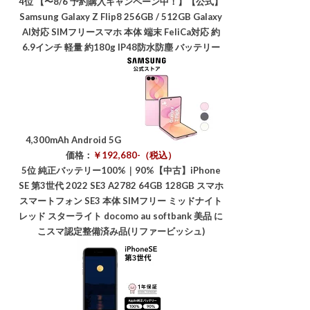
4位
【〜8/6 予約購入キャンペーン中！】【公式】
Samsung Galaxy Z Flip8 256GB / 512GB Galaxy
AI対応 SIMフリースマホ 本体 端末 FeliCa対応 約
6.9インチ 軽量 約180g IP48防水防塵 バッテリー
4,300mAh Android 5G
価格：
￥192,680-（税込）
5位
純正バッテリー100%｜90%【中古】iPhone
SE 第3世代 2022 SE3 A2782 64GB 128GB スマホ
スマートフォン SE3 本体 SIMフリー ミッドナイト
レッド スターライト docomo au softbank 美品 に
こスマ認定整備済み品(リファービッシュ)