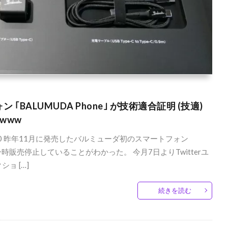
ALUMUDA Phone｣ が技術適合証明 (技適)
www
6:16.67 0 昨年11月に発売したバルミューダ初のスマートフォン
て一時販売停止していることがわかった。 今月7日よりTwitterユ
ョ […]
続きを読む