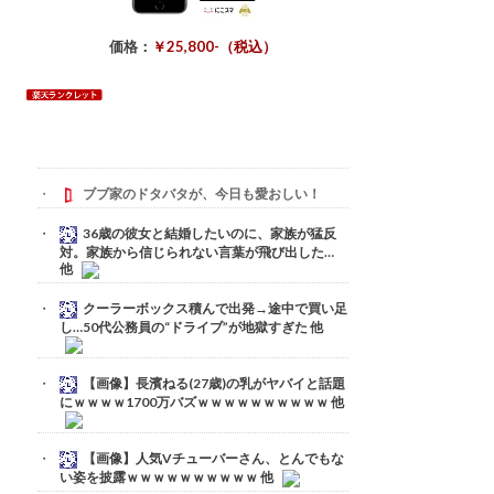
価格：
￥25,800-（税込）
ブブ家のドタバタが、今日も愛おしい！
36歳の彼女と結婚したいのに、家族が猛反
対。家族から信じられない言葉が飛び出した…
他
クーラーボックス積んで出発→途中で買い足
し…50代公務員の“ドライブ”が地獄すぎた 他
【画像】長濱ねる(27歳)の乳がヤバイと話題
にｗｗｗｗ1700万バズｗｗｗｗｗｗｗｗｗｗ 他
【画像】人気Vチューバーさん、とんでもな
い姿を披露ｗｗｗｗｗｗｗｗｗｗ 他