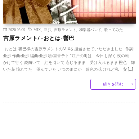
2020.05.09
MIX
,
亜沙
,
吉原ラメント
,
和楽器バンド
,
歌ってみた
吉原ラメント/ -おとは-響巴
-おとは-響巴様の吉原ラメントのMIXを担当させていただきました 作詞:
亜沙 作曲:亜沙 編曲:亜沙 歌:重音テト ”江戸の町は 今日も深く 夜の帳
かけて行く 鏡向いて 紅を引いて 応じるまま 受け入れるまま 橙色 輝
いた花 憧れてた 望んでいた いつのまにか 藍色の花 けれど私 安 […]
続きを読む