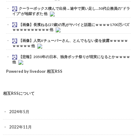
クーラーボックス積んで出発→途中で買い足し…50代公務員の“ドラ
イブ”が地獄すぎた 他
【画像】長濱ねる(27歳)の乳がヤバイと話題にｗｗｗｗ1700万バズ
ｗｗｗｗｗｗｗｗｗｗ 他
【画像】人気Vチューバーさん、とんでもない姿を披露ｗｗｗｗｗ
ｗｗｗｗｗ 他
【悲報】2050年の日本、独身ボッチ祭りが現実になるとかｗｗｗｗ
他
Powered by livedoor 相互RSS
相互RSSについて
2024年5月
2022年11月