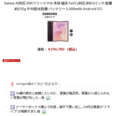
Galaxy AI対応 SIMフリースマホ 本体 端末 FeliCa対応 約8.0インチ 軽量
約215g IP48防水防塵 バッテリー 5,000mAh Android 5G
価格：
￥296,780-（税込）
1420gの娘がくれた“生きる力”。
36歳の彼女と結婚したいのに、家族が猛反対。家族から信じられな
い言葉が飛び出した… 他
クーラーボックス積んで出発→途中で買い足し…50代公務員の“ドラ
イブ”が地獄すぎた 他