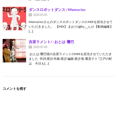
ダンスロボットダンス / Memories
2020.05.05
Memoriesさんのダンスロボットダンスの MIXを担当させて
いただきました。 【MIX】 まおり(@hy___v_s) 【動画編集】
[…]
吉原ラメント/ -おとは-響巴
2020.05.09
-おとは-響巴様の吉原ラメントのMIXを担当させていただき
ました 作詞:亜沙 作曲:亜沙 編曲:亜沙 歌:重音テト ”江戸の町
は 今日も[…]
コメントを残す