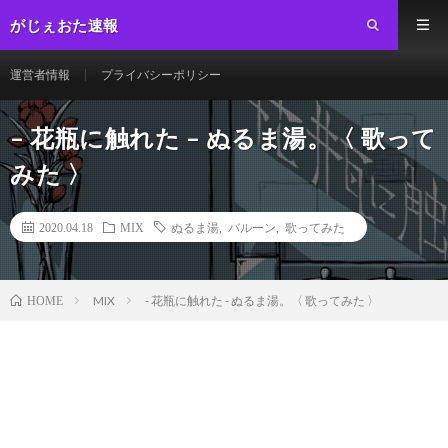
がじぇおた速報
運営者情報
プライバシーポリシー
– 花瓶に触れた – ぬるま湯。〈 歌って
みた 〉
2020.04.18
MIX
ぬるま湯
,
バルーン
,
歌ってみた
MIX
- 花瓶に触れた - ぬるま湯。〈 歌ってみた 〉
HOME