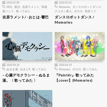
2020.05.09
2020.05.05
MIX
,
亜沙
,
吉原ラメント
,
和楽
Memories
,
ダンスロボットダンス
,
器バンド
,
歌ってみた
ナユタン星人
,
ボカロ
,
初音ミク
吉原ラメント/ -おとは-響巴
ダンスロボットダンス /
Memories
2020.04.20
2020.04.19
ぬるま湯
,
みきとP
,
歌ってみた
Memories
,
ボカロ
,
歌ってみた
– 心臓デモクラシー – ぬるま
『Paintër』歌ってみた
湯。〈 歌ってみた 〉
【cover】(Memories)