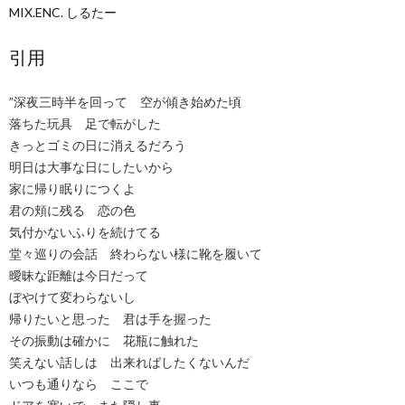
MIX.ENC. しるたー
引用
”深夜三時半を回って 空が傾き始めた頃
落ちた玩具 足で転がした
きっとゴミの日に消えるだろう
明日は大事な日にしたいから
家に帰り眠りにつくよ
君の頬に残る 恋の色
気付かないふりを続けてる
堂々巡りの会話 終わらない様に靴を履いて
曖昧な距離は今日だって
ぼやけて変わらないし
帰りたいと思った 君は手を握った
その振動は確かに 花瓶に触れた
笑えない話しは 出来ればしたくないんだ
いつも通りなら ここで