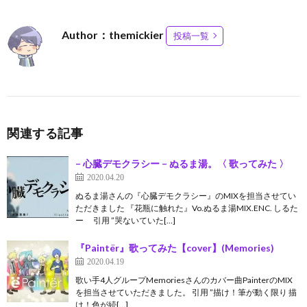
Author：themickier
投稿一覧
関連する記事
– 心臓デモクラシー – ぬるま湯。〈 歌ってみた 〉
2020.04.20
ぬるま湯さんの『心臓デモクラシー』のMIXを担当させてい
ただきました 『花瓶に触れた』Vo.ぬるま湯MIX.ENC. しるた
ー 引用 ”哭ないていた[…]
『Paintër』歌ってみた【cover】(Memories)
2020.04.19
歌い手4人グループMemoriesさんのカバー曲PainterのMIX
を担当させていただきました。 引用 ”描け！筆が動く限り 描
け！色が続[…]