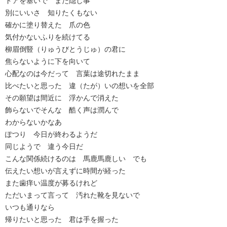
ドアを塞いで また隠し事
別にいいさ 知りたくもない
確かに塗り替えた 爪の色
気付かないふりを続けてる
柳眉倒豎（りゅうびとうじゅ）の君に
焦らないように下を向いて
心配なのは今だって 言葉は途切れたまま
比べたいと思った 違（たが）いの想いを全部
その願望は間近に 浮かんで消えた
飾らないでそんな 酷く声は潤んで
わからないかなあ
ぽつり 今日が終わるようだ
同じようで 違う今日だ
こんな関係続けるのは 馬鹿馬鹿しい でも
伝えたい想いが言えずに時間が経った
また歯痒い温度が募るけれど
ただいまって言って 汚れた靴を見ないで
いつも通りなら
帰りたいと思った 君は手を握った