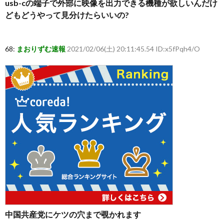
usb-cの端子で外部に映像を出力できる機種が欲しいんだけ
どもどうやって見分けたらいいの?
68:
まおりずむ速報
2021/02/06(土) 20:11:45.54 ID:x5fPqh4/O
中国共産党にケツの穴まで覗かれます