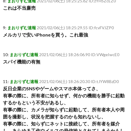
8:
まおりずむ速報
2021/02/06(土) 18:25:25.62 ID:zYHSZcEZ0
これは不当廉売
9:
まおりずむ速報
2021/02/06(土) 18:25:29.55 ID:fcvFVJZP0
メルカリで安いiPhoneを買う。これ最強
10:
まおりずむ速報
2021/02/06(土) 18:26:06.90 ID:VWgeIwcE0
スパイ機能の有無
11:
まおりずむ速報
2021/02/06(土) 18:26:20.30 ID:tJYW8BzD0
反日企業のSNSやゲームやスマホ本体ってさ、
有事の際に、所有者に知らせず、何かの機能を勝手に起動
するかもという不安があるし、
有事の際に、カメラが知らずに起動して、所有者本人や周
囲を撮影し、状況を把握するのかも知れないし、
有事の際に、知らずにネットに接続して、所有者を媒介
し、あらゆる工作ウイルスの発信地とされてしまうかもし