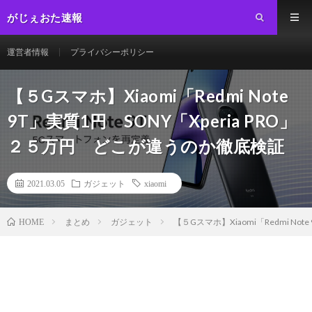
がじぇおた速報
運営者情報
プライバシーポリシー
【５Gスマホ】Xiaomi「Redmi Note
9T」実質1円 SONY「Xperia PRO」
２５万円 どこが違うのか徹底検証
2021.03.05
ガジェット
xiaomi
まとめ
ガジェット
【５Gスマホ】Xiaomi「Redmi No
HOME