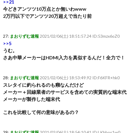
>>21
今どきアンツツ10万点とか無いわwww
2万円以下でアンツツ20万超えで当たり前
27:
まおりずむ速報
2021/02/06(土) 18:51:57.24 ID:53mzx6oZ0
>>5
うむ。
さあ中華メーカーはHDMI入力を真似するんだ！全力で！
28:
まおりずむ速報
2021/02/06(土) 18:53:49.92 ID:F6KFR+hk0
スレタイに釣られるのも癪なんだけど
メーカー＋回線業者のサービスを含めての実質的な端末代
メーカーが製作した端末代
これを比較して何の意味があるの？
29:
まおりずむ速報
2021/02/06(土) 18:54:10.41 ID:LKhbos1w0