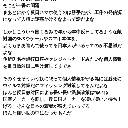
そこが一番の問題
まあとにかく反日スマホ使うのは勝手だが、工作の発信源
になって人様に迷惑かけるなよって話だよな
しかしこういう国ぐるみで年から年中反日してるような敵
対国のSNSやゲームやスマホ本体を、
よくもまあ進んで使ってる日本人がいるってのが不思議だ
よな
住所氏名や銀行口座やクレジットカードみたいな個人情報
を反日敵対国に明け渡してまでさ
そのくせそういう奴に限って個人情報を守る為には必死に
ウイルス対策だのフィッシング対策してるんだよな
ほんと反日敵対国による長い長い洗脳政策は怖いね
国産メーカーを貶し、反日国メーカーを凄い凄いと持ち上
げる、そんな日本の若者が増えていってる
ほんと怖い世の中になったもんだ