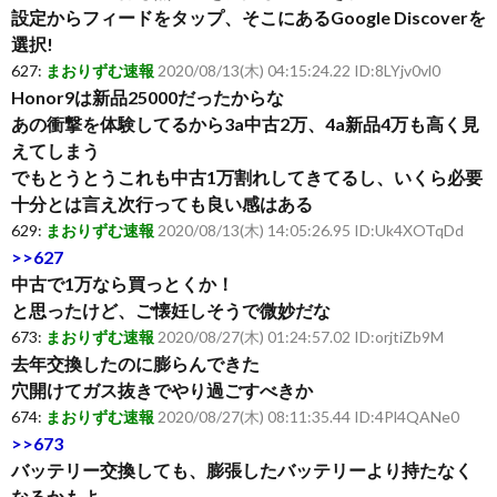
設定からフィードをタップ、そこにあるGoogle Discoverを
選択!
627:
まおりずむ速報
2020/08/13(木) 04:15:24.22 ID:8LYjv0vl0
Honor9は新品25000だったからな
あの衝撃を体験してるから3a中古2万、4a新品4万も高く見
えてしまう
でもとうとうこれも中古1万割れしてきてるし、いくら必要
十分とは言え次行っても良い感はある
629:
まおりずむ速報
2020/08/13(木) 14:05:26.95 ID:Uk4XOTqDd
>>627
中古で1万なら買っとくか！
と思ったけど、ご懐妊しそうで微妙だな
673:
まおりずむ速報
2020/08/27(木) 01:24:57.02 ID:orjtiZb9M
去年交換したのに膨らんできた
穴開けてガス抜きでやり過ごすべきか
674:
まおりずむ速報
2020/08/27(木) 08:11:35.44 ID:4Pl4QANe0
>>673
バッテリー交換しても、膨張したバッテリーより持たなく
なるかもよ。