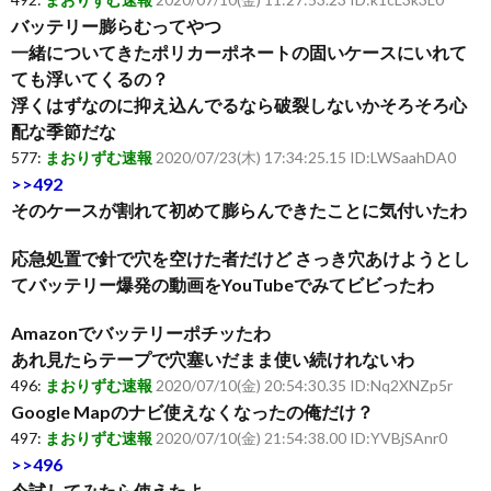
バッテリー膨らむってやつ
一緒についてきたポリカーポネートの固いケースにいれて
ても浮いてくるの？
浮くはずなのに抑え込んでるなら破裂しないかそろそろ心
配な季節だな
577:
まおりずむ速報
2020/07/23(木) 17:34:25.15 ID:LWSaahDA0
>>492
そのケースが割れて初めて膨らんできたことに気付いたわ
応急処置で針で穴を空けた者だけど さっき穴あけようとし
てバッテリー爆発の動画をYouTubeでみてビビったわ
Amazonでバッテリーポチッたわ
あれ見たらテープで穴塞いだまま使い続けれないわ
496:
まおりずむ速報
2020/07/10(金) 20:54:30.35 ID:Nq2XNZp5r
Google Mapのナビ使えなくなったの俺だけ？
497:
まおりずむ速報
2020/07/10(金) 21:54:38.00 ID:YVBjSAnr0
>>496
今試してみたら使えたよ