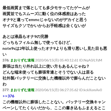
最低画質まで落としても多少モサってたゲームが
画質並でもスムーズに動く位の体感差はあった
オナ9と違ってemmcじゃないのがデカイと思う
サイズもクソでかいからお手軽感は全くないが
あとは液晶もオナ9の完勝
どっちもフィルム無しで使ってるけど、
note9sは2年以上使ったオナ9よりも滑り悪いし見た目も悪
い
376:
まおりずむ速報
2020/06/15(月) 05:40:12.61 ID:NqA0/L9zM
膨張は当たり外れ以上に使い方もあるんじゃね？
どんな端末使っても膨張常連とそうでない人は居る
社外製バッテリーに交換した機種以外で膨らんだことない
わ
377:
まおりずむ速報
2020/06/15(月) 06:27:35.62 ID:kckXomAv0
>>376
この機種以外に膨張したことない。バッテリー交換キャン
ペーンしてたくらいだから、ここの書き込もふまえるとこ