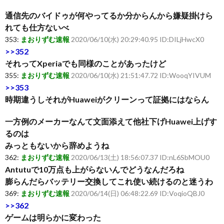
通信先のバイドゥが何やってるか分からんから嫌疑掛けら
れても仕方ないべ
353:
まおりずむ速報
2020/06/10(水) 20:29:40.95 ID:DILjHwcX0
>>352
それってXperiaでも同様のことがあったけど
355:
まおりずむ速報
2020/06/10(水) 21:51:47.72 ID:WooqYIVUM
>>353
時期違うしそれがHuaweiがクリーンって証拠にはならん
一方例のメーカーなんて文面添えて他社下げHuawei上げす
るのは
みっともないから辞めようね
362:
まおりずむ速報
2020/06/13(土) 18:56:07.37 ID:nL6SbMOU0
Antutuで10万点も上がらないんでどうなんだろね
膨らんだらバッテリー交換してこれ使い続けるのと迷うわ
369:
まおりずむ速報
2020/06/14(日) 06:48:22.69 ID:VoqioQBJ0
>>362
ゲームは明らかに変わった