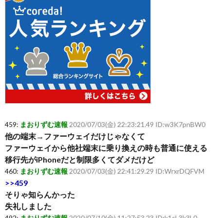
459:
まおりずむ速報
2020/07/03(金) 22:23:21.49 ID:w3K7pnBW0
他の端末→ファーウェイだけじゃなくて
ファーウェイから他社端末に乗り換えの時も普通に使える
移行先がiPhoneだと制限多くてダメだけど
460:
まおりずむ速報
2020/07/03(金) 22:41:29.29 ID:WrxrDQFVM
>>459
そりゃ知らんかった
失礼しました
492:
まおりずむ速報
2020/07/10(金) 11:27:53.23 ID:k1cL3k3L0