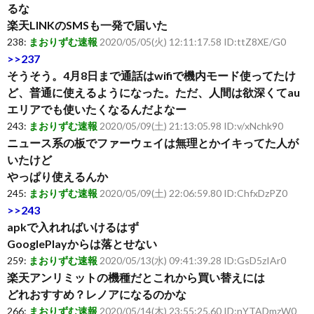
るな
楽天LINKのSMSも一発で届いた
238:
まおりずむ速報
2020/05/05(火) 12:11:17.58 ID:ttZ8XE/G0
>>237
そうそう。4月8日まで通話はwifiで機内モード使ってたけ
ど、普通に使えるようになった。ただ、人間は欲深くてau
エリアでも使いたくなるんだよなー
243:
まおりずむ速報
2020/05/09(土) 21:13:05.98 ID:v/xNchk90
ニュース系の板でファーウェイは無理とかイキってた人が
いたけど
やっぱり使えるんか
245:
まおりずむ速報
2020/05/09(土) 22:06:59.80 ID:ChfxDzPZ0
>>243
apkで入れればいけるはず
GooglePlayからは落とせない
259:
まおりずむ速報
2020/05/13(水) 09:41:39.28 ID:GsD5zIAr0
楽天アンリミットの機種だとこれから買い替えには
どれおすすめ？レノアになるのかな
266:
まおりずむ速報
2020/05/14(木) 23:55:25.60 ID:nYTADmzW0