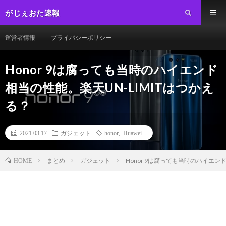
がじぇおた速報
運営者情報
プライバシーポリシー
Honor 9は腐っても当時のハイエンド
相当の性能。楽天UN-LIMITはつかえ
る？
2021.03.17
ガジェット
honor
,
Huawei
まとめ
ガジェット
Honor 9は腐っても当時のハイエン
HOME