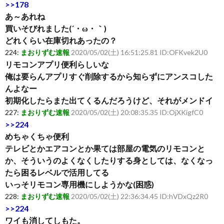
>>178
あ～あれね
買いそびれました(´・ω・｀)
どれくらい在庫切れあったの？
224:
まおりずむ速報
2020/05/02(土) 16:51:25.81 ID:OFKvek2U0
リモコンアプリ便利らしいな
俺は要らんアプリすぐ削除するから知らずにアンスコした
んよなー
初期化したらまた出てくるんだろうけど、それがメンドイ
227:
まおりずむ速報
2020/05/02(土) 20:08:35.35 ID:OjXKigfC0
>>224
めちゃくちゃ便利
テレビとかエアコンとか果ては部屋の電気のリモコンと
か、そういうのよくなくしたりする身としては、なくなっ
たら困るレベルで活用してる
いっそリモコン専用機にしようかな(困惑)
228:
まおりずむ速報
2020/05/02(土) 22:36:34.45 ID:hVDxQz2R0
>>224
ワイも消してしもた。