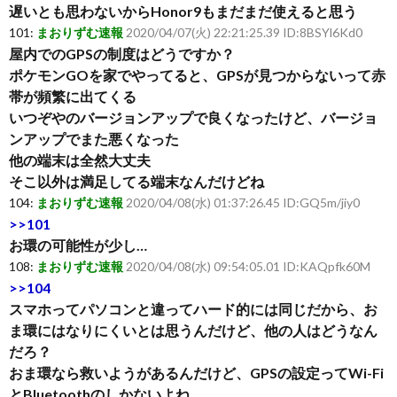
遅いとも思わないからHonor9もまだまだ使えると思う
101:
まおりずむ速報
2020/04/07(火) 22:21:25.39 ID:8BSYl6Kd0
屋内でのGPSの制度はどうですか？
ポケモンGOを家でやってると、GPSが見つからないって赤
帯が頻繁に出てくる
いつぞやのバージョンアップで良くなったけど、バージョ
ンアップでまた悪くなった
他の端末は全然大丈夫
そこ以外は満足してる端末なんだけどね
104:
まおりずむ速報
2020/04/08(水) 01:37:26.45 ID:GQ5m/jiy0
>>101
お環の可能性が少し…
108:
まおりずむ速報
2020/04/08(水) 09:54:05.01 ID:KAQpfk60M
>>104
スマホってパソコンと違ってハード的には同じだから、お
ま環にはなりにくいとは思うんだけど、他の人はどうなん
だろ？
おま環なら救いようがあるんだけど、GPSの設定ってWi-Fi
とBluetoothのしかないよね