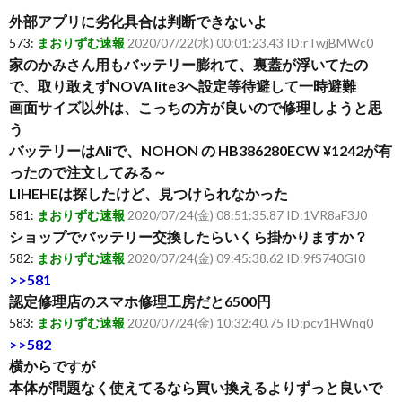
外部アプリに劣化具合は判断できないよ
573:
まおりずむ速報
2020/07/22(水) 00:01:23.43 ID:rTwjBMWc0
家のかみさん用もバッテリー膨れて、裏蓋が浮いてたの
で、取り敢えずNOVA lite3へ設定等待避して一時避難
画面サイズ以外は、こっちの方が良いので修理しようと思
う
バッテリーはAliで、NOHON の HB386280ECW ¥1242が有
ったので注文してみる～
LIHEHEは探したけど、見つけられなかった
581:
まおりずむ速報
2020/07/24(金) 08:51:35.87 ID:1VR8aF3J0
ショップでバッテリー交換したらいくら掛かりますか？
582:
まおりずむ速報
2020/07/24(金) 09:45:38.62 ID:9fS740GI0
>>581
認定修理店のスマホ修理工房だと6500円
583:
まおりずむ速報
2020/07/24(金) 10:32:40.75 ID:pcy1HWnq0
>>582
横からですが
本体が問題なく使えてるなら買い換えるよりずっと良いで