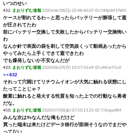
いつのせい
432:
まおりずむ速報
2020/06/28(日) 23:48:40.07 ID:OMpWI1fW0
ケースが割れてるわ～と思ったらバッテリーが膨張して蓋
が圧されてたわ
前にバッテリー交換して失敗したからバッテリー交換怖い
わ
なんか針で表面の袋を刺して空気抜くって動画あったから
やってみたら上手くできて蓋できたわ
でも爆発しないか不安なんだが
433:
まおりずむ速報
2020/06/29(月) 10:37:50.69 ID:vf4UeY5s0
>>432
それって穴開けてリチウムイオンが大気に触れる状態にし
たってことじゃ？
酸素に触れると発火する性質を知った上での行動なら勇者
だな。
450:
まおりずむ速報
2020/07/03(金) 07:50:13.35 ID:TIXIge6fM
みんな次は9sなんだな俺もだけど
買った端末は来たけどデータ移行が面倒そうなのでまだや
ってない