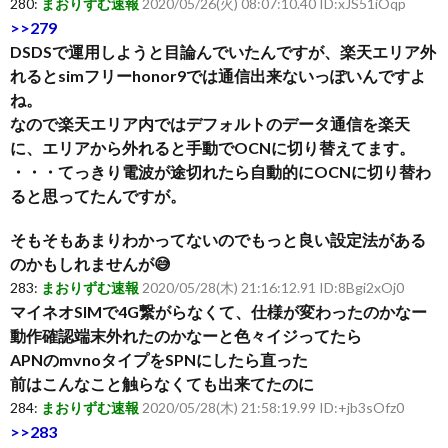
280:
まおりずむ速報
2020/05/26(火) 08:07:10.40 ID:xJS51iOqp
>>279
DSDSで運用しようと目論んでいたんですが、楽天エリア外
れるとsimフリーhonor9では通信出来ないっぽいんですよ
ね。
なので楽天エリア内ではデフォルトのデータ通信を楽天
に、エリアから外れると手動でOCNに切り替えてます。
・・・てっきり電波が途切れたら自動的にOCNに切り替わ
ると思ってたんですが。
そもそもあまりわかってないのでもっと良い設定法がある
のかもしれませんが😅
283:
まおりずむ速報
2020/05/28(木) 21:16:12.91 ID:8Bgi2xOj0
マイネオSIMで4G繋がらなくて、仕様が変わったのかなー
動作確認端末外れたのかなーと色々イジってたら
APNのmvnoタイプをSPNにしたら直った
前はこんなこと触らなくても出来てたのに
284:
まおりずむ速報
2020/05/28(木) 21:58:19.99 ID:+jb3sOfz0
>>283