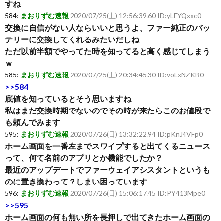
すね
584:
まおりずむ速報
2020/07/25(土) 12:56:39.60 ID:yLFYQxxc0
交換に自信がない人ならいいと思うよ、ファー純正のバッ
テリーに交換してくれるみたいだしね
ただ以前半額でやってた時を知ってると高く感じてしまう
ｗ
585:
まおりずむ速報
2020/07/25(土) 20:34:45.30 ID:voLxNZKB0
>>584
底値を知っているとそう思いますね
私はまだ交換時期でないのでその時が来たらこのお値段で
も頼んでみます
595:
まおりずむ速報
2020/07/26(日) 13:32:22.94 ID:pKnJ4VFp0
ホーム画面を一番左までスワイプすると出てくるニュース
って、何て名前のアプリとか機能でしたか？
最近のアップデートでファーウェイアシスタントというも
のに置き換わって？しまい困っています
596:
まおりずむ速報
2020/07/26(日) 15:06:17.45 ID:PY413Mpe0
>>595
ホーム画面の何も無い所を長押しで出てきたホーム画面の