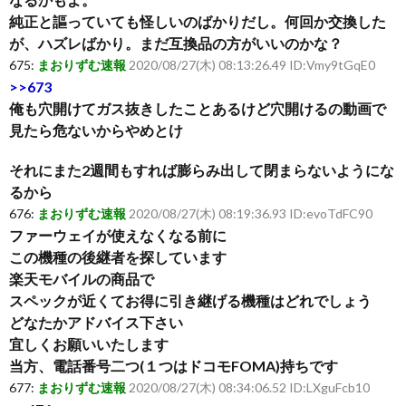
純正と謳っていても怪しいのばかりだし。何回か交換した
が、ハズレばかり。まだ互換品の方がいいのかな？
675:
まおりずむ速報
2020/08/27(木) 08:13:26.49 ID:Vmy9tGqE0
>>673
俺も穴開けてガス抜きしたことあるけど穴開けるの動画で
見たら危ないからやめとけ
それにまた2週間もすれば膨らみ出して閉まらないようにな
るから
676:
まおりずむ速報
2020/08/27(木) 08:19:36.93 ID:evoTdFC90
ファーウェイが使えなくなる前に
この機種の後継者を探しています
楽天モバイルの商品で
スペックが近くてお得に引き継げる機種はどれでしょう
どなたかアドバイス下さい
宜しくお願いいたします
当方、電話番号二つ(１つはドコモFOMA)持ちです
677:
まおりずむ速報
2020/08/27(木) 08:34:06.52 ID:LXguFcb10