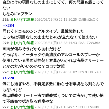
自分はその項目なしのままにしてて、何の問題も起こって
ない
ちなみにdプラン
285:
まおりずむ速報
2020/05/28(木) 22:18:50.25 ID:8Bgi2xOj0
>>284
同じくドコモのシングルタイプ。最近契約した
こっちは項目なしのままだと4Gが立たなくて使えない
294:
まおりずむ速報
2020/05/31(日) 13:53:44.43 ID:AlIZ2W3fM
画面が傷みそうだからあれだけど、
やっぱり、イータックや高濃度のアルコールスプレーか
使用している界面活性剤と容量がわかれば液晶クリーナー
とかの方がいいのかな？コロナ対策
296:
まおりずむ速報
2020/05/31(日) 19:43:50.09 ID:97CFhC2e0
>>294
気にし過ぎやろ、不特定多数に触らせる環境なら判らんで
もないけど
俺は眼鏡クリーナー液で眼鏡拭くついでに液かけて使い捨
て不織布で拭き取る程度やな
297:
まおりずむ速報
2020/05/31(日) 21:10:49.17 ID:FJ+TNImB0