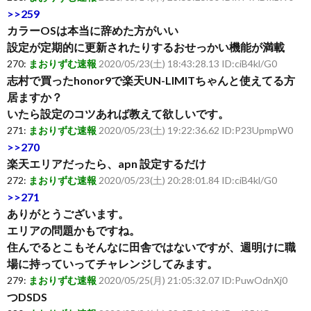
>>259
カラーOSは本当に辞めた方がいい
設定が定期的に更新されたりするおせっかい機能が満載
270:
まおりずむ速報
2020/05/23(土) 18:43:28.13 ID:ciB4kl/G0
志村で買ったhonor9で楽天UN-LIMITちゃんと使えてる方
居ますか？
いたら設定のコツあれば教えて欲しいです。
271:
まおりずむ速報
2020/05/23(土) 19:22:36.62 ID:P23UpmpW0
>>270
楽天エリアだったら、apn 設定するだけ
272:
まおりずむ速報
2020/05/23(土) 20:28:01.84 ID:ciB4kl/G0
>>271
ありがとうございます。
エリアの問題かもですね。
住んでるとこもそんなに田舎ではないですが、週明けに職
場に持っていってチャレンジしてみます。
279:
まおりずむ速報
2020/05/25(月) 21:05:32.07 ID:PuwOdnXj0
つDSDS