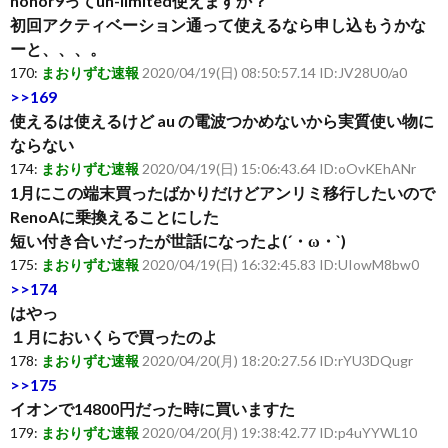
honor9ってun-limited使えますか？
初回アクティベーション通って使えるなら申し込もうかな
ーと、、、。
170:
まおりずむ速報
2020/04/19(日) 08:50:57.14 ID:JV28U0/a0
>>169
使えるは使えるけど au の電波つかめないから実質使い物に
ならない
174:
まおりずむ速報
2020/04/19(日) 15:06:43.64 ID:oOvKEhANr
1月にこの端末買ったばかりだけどアンリミ移行したいので
RenoAに乗換えることにした
短い付き合いだったが世話になったよ(´・ω・`)
175:
まおりずむ速報
2020/04/19(日) 16:32:45.83 ID:UIowM8bw0
>>174
はやっ
１月においくらで買ったのよ
178:
まおりずむ速報
2020/04/20(月) 18:20:27.56 ID:rYU3DQugr
>>175
イオンで14800円だった時に買いますた
179:
まおりずむ速報
2020/04/20(月) 19:38:42.77 ID:p4uYYWL10