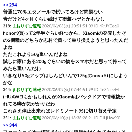
>>294
普通に70％エタノールで拭いてるけど問題ない
青だけど4ヶ月くらい続けて塗装ハゲとかもなし
318:
まおりずむ速報
2020/06/03(水) 20:51:51.09 ID:rRrJYEqq0
honor9買って2年半ぐらい経つから、Xiaomiの発売したそ
の2機種のどちらか志村で買って乗り換えようと思ったんだ
よね
ただこれより50g重いんだよね
試しに家にある200gぐらいの物をスマホだと思って持って
みたら重いんだわ
いきなり50gアップはしんどいんで175gのnova 5tにしよう
かな
344:
まおりずむ速報
2020/06/09(火) 07:44:51.99 ID:iIe3Nks/M
(HUAWEIもかもしれんが)Xiaomiはバックドアで情報抜か
れてる噂が気がかりだわ
これさえ停止出来ればレドミノート9Sに切り替え予定
351:
まおりずむ速報
2020/06/10(水) 13:38:28.91 ID:DILjHwcX0
>>344
ファーウェイは一切証拠ないのに嫌疑かけられてかわいそ