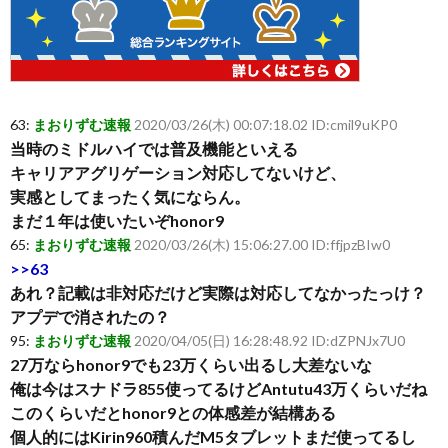
63:
まおりずむ速報
2020/03/26(木) 00:07:18.02 ID:cmil9uKP0
当時のミドルハイでは普及機能といえる
キャリアアグリゲーション対応してないけど、
実感としてまったく気にならん。
まだ１年は使いたいぞhonor9
65:
まおりずむ速報
2020/03/26(木) 15:06:27.00 ID:ffjpzBIw0
>>63
あれ？記載は非対応だけど実際は対応してなかったっけ？
アプデで消されたの？
95:
まおりずむ速報
2020/04/05(日) 16:28:48.92 ID:dZPNJx7U0
27万ならhonor9でも23万くらい出るし大差ないな
俺は今はスナドラ855使ってるけどAntutu43万くらいだね
このくらいだとhonor9との体感差が結構ある
個人的にはKirin960積んだM5タブレットまだ使ってるし