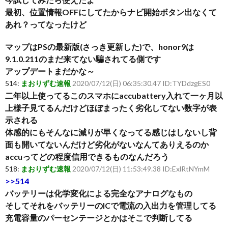
最初、位置情報OFFにしてたからナビ開始ボタン出なくて
あれ？ってなったけど
マップはPSの最新版(さっき更新した)で、honor9は
9.1.0.211のまだ来てない騙されてる側です
アップデートまだかな～
514:
まおりずむ速報
2020/07/12(日) 06:35:30.47 ID:TYDdzgES0
二年以上使ってるこのスマホにaccubattery入れて一ヶ月以
上様子見てるんだけどほぼまったく劣化してない数字が表
示される
体感的にもそんなに減りが早くなってる感じはしないし背
面も開いてないんだけど劣化がないなんてありえるのか
accuってどの程度信用できるものなんだろう
518:
まおりずむ速報
2020/07/12(日) 11:53:49.38 ID:ExlRtNYmM
>>514
バッテリーは化学変化による完全なアナログなもの
そしてそれをバッテリーのICで電流の入出力を管理してる
充電容量のパーセンテージとかはそこで判断してる