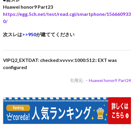
Huawei honor9 Part23
https://egg.5ch.net/test/read.cgi/smartphone/156660933
0/
次スレは
>>950
が建ててください
VIPQ2_EXTDAT: checked:vvvvv:1000:512:: EXT was
configured
引用元:
・Huawei honor9 Part24