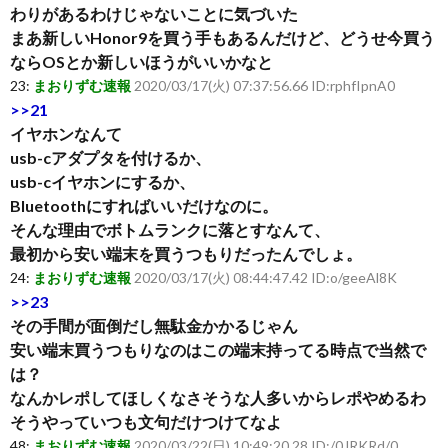
わりがあるわけじゃないことに気づいた
まあ新しいHonor9を買う手もあるんだけど、どうせ今買う
ならOSとか新しいほうがいいかなと
23:
まおりずむ速報
2020/03/17(火) 07:37:56.66 ID:rphfIpnA0
>>21
イヤホンなんて
usb-cアダプタを付けるか、
usb-cイヤホンにするか、
Bluetoothにすればいいだけなのに。
そんな理由でボトムランクに落とすなんて、
最初から安い端末を買うつもりだったんでしょ。
24:
まおりずむ速報
2020/03/17(火) 08:44:47.42 ID:o/geeAl8K
>>23
その手間が面倒だし無駄金かかるじゃん
安い端末買うつもりなのはこの端末持ってる時点で当然で
は？
なんかレポしてほしくなさそうな人多いからレポやめるわ
そうやっていつも文句だけつけてなよ
48:
まおりずむ速報
2020/03/22(日) 10:49:20.28 ID:/0JRKRd/0