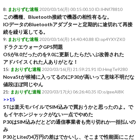
8:
まおりずむ速報
2020/03/16(月) 00:15:00.10 ID:IHNf78810
この機種、Bluetooth接続で機器の相性有るな。
IOデータのBluetoothアダプターと定期的に途切れて再接
続を繰り返してる。
9:
まおりずむ速報
2020/03/16(月) 14:40:40.88 ID:op4YXYZK0
ドラクエウォークGPS問題
OSが8.0だったのを9.0に更新したらだいぶ改善された
アドバイスくれた人ありがとな！
15:
まおりずむ速報
2020/03/16(月) 21:59:21.91 ID:HmgTe9280
Nova5tが候補に入ってるのにP30が高いって意味不明だな
値段ほぼ同じやん
21:
まおりずむ速報
2020/03/17(火) 06:26:40.35 ID:o/geeAl8K
>>15
5Tは楽天モバイルでSIM込みで買おうかと思ったのよ。で
もイヤホンジャックがない一点でやめた
P30はSIM込みだとどの通信事業者も売り切れか一括払いの
み
P30とLiteの4万円の差はでかいし、そこまで性能面にこだ