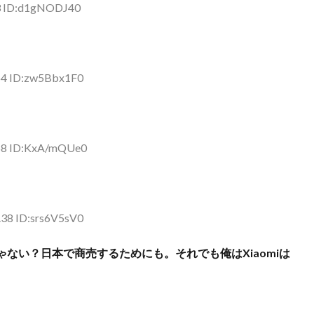
03 ID:d1gNODJ40
54 ID:zw5Bbx1F0
.68 ID:KxA/mQUe0
.38 ID:srs6V5sV0
ない？日本で商売するためにも。それでも俺はXiaomiは