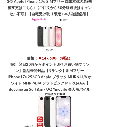
3位
Apple iPhone 17e SIMフリー 端末本体のみ(機
種変更はこちら) 【ご注文から30分経過後はキャン
セル不可】【自宅受け取り限定 / 本人確認必須】
価格：
￥147,600-（税込）
4位
【4日20時からポイントUP! お買い物マラソ
ン】新品未開封品【Nランク】SIMフリー
iPhone17e 256GB Apple ブラック MHRN4J/A ホ
ワイト MHRP4J/A ソフトピンク MHRQ4J/A【
docomo au SoftBank UQ Ymobile 楽天モバイル