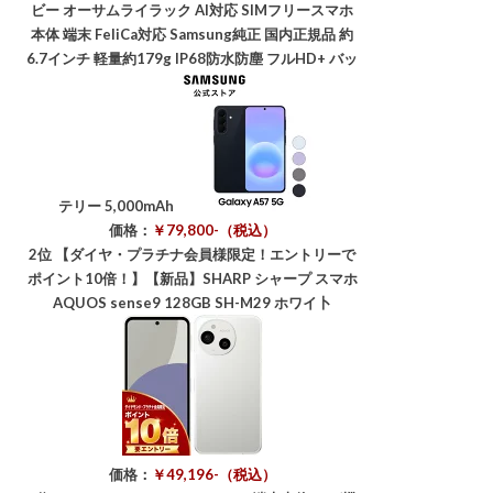
ビー オーサムライラック AI対応 SIMフリースマホ
本体 端末 FeliCa対応 Samsung純正 国内正規品 約
6.7インチ 軽量約179g IP68防水防塵 フルHD+ バッ
テリー 5,000mAh
価格：
￥79,800-（税込）
2位
【ダイヤ・プラチナ会員様限定！エントリーで
ポイント10倍！】【新品】SHARP シャープ スマホ
AQUOS sense9 128GB SH-M29 ホワイ卜
価格：
￥49,196-（税込）