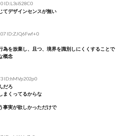
0 ID:L3siS28C0
じてデザインセンスが無い
.07 ID:ZJQ6Fwf+0
行為を放棄し、且つ、境界を識別しにくくすることで
な概念
.73 ID:hMVp202p0
んだろ
しまくってるからな
う事実が欲しかっただけで