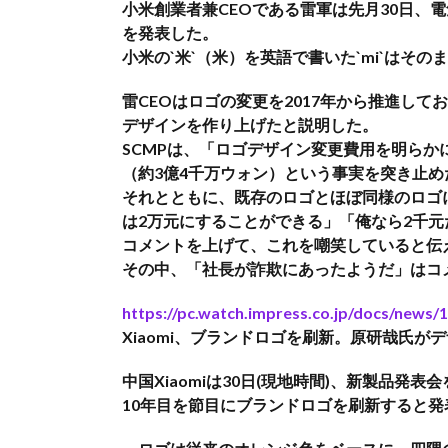
小米創業者兼CEOである雷軍は先月30日、
を発表した。
小米の`米`（米）を英語で書いた`mi`はそ
雷CEOはロゴの変更を2017年から推進し
デザインを作り上げたと説明した。
SCMPは、「ロゴデザイン変更費用を明らか
（約3億4千万ウォン）という事実を突き止め
それとともに、既存のロゴとほぼ同様のロゴ
は2万元にすることができる」「俺なら2千元
コメントを上げて、これを嘲笑していると伝
その中、「社長が詐欺にあったようだ」はコメ
https://pc.watch.impress.co.jp/docs/news/
Xiaomi、ブランドロゴを刷新。原研哉氏が
中国Xiaomiは30日(現地時間)、新製品発
10年目を節目にブランドロゴを刷新すると発