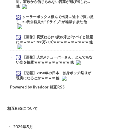
対。家族から信じられない言葉が飛び出した…
他
クーラーボックス積んで出発→途中で買い足
し…50代公務員の“ドライブ”が地獄すぎた 他
【画像】長濱ねる(27歳)の乳がヤバイと話題
にｗｗｗｗ1700万バズｗｗｗｗｗｗｗｗｗｗ 他
【画像】人気Vチューバーさん、とんでもな
い姿を披露ｗｗｗｗｗｗｗｗｗｗ 他
【悲報】2050年の日本、独身ボッチ祭りが
現実になるとかｗｗｗｗ 他
Powered by livedoor 相互RSS
相互RSSについて
2024年5月