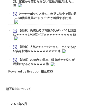
対。家族から信じられない言葉が飛び出した…
他
クーラーボックス積んで出発→途中で買い足
し…50代公務員の“ドライブ”が地獄すぎた 他
【画像】長濱ねる(27歳)の乳がヤバイと話題
にｗｗｗｗ1700万バズｗｗｗｗｗｗｗｗｗｗ 他
【画像】人気Vチューバーさん、とんでもな
い姿を披露ｗｗｗｗｗｗｗｗｗｗ 他
【悲報】2050年の日本、独身ボッチ祭りが
現実になるとかｗｗｗｗ 他
Powered by livedoor 相互RSS
相互RSSについて
2024年5月