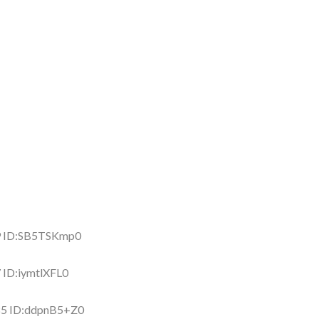
49 ID:SB5TSKmp0
 ID:iymtlXFL0
85 ID:ddpnB5+Z0