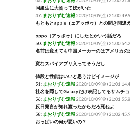
45:
まおりずむ速報
2020/10/09(金) 21:00:31.
同級生に大賀って奴がいた
47:
まおりずむ速報
2020/10/09(金) 21:00:49.
もともとapple（ェアッポゥ）との聞き間違
oppo（アッポゥ）にしたとかいう話だろ
50:
まおりずむ速報
2020/10/09(金) 21:00:54.
名前は変えても中国メーカーのはアメリカの
変なスパイアプリ入ってそうだし
値段と性能はいいと思うけどイメージが
51:
まおりずむ速報
2020/10/09(金) 21:01:14
社名を隠してGalaxyだけ表記してるサムチ
56:
まおりずむ速報
2020/10/09(金) 21:01:55.
反日発言が知れ渡ったからだろ死ねよ
58:
まおりずむ速報
2020/10/09(金) 21:02:45.9
おっぱいの何が悪いの？