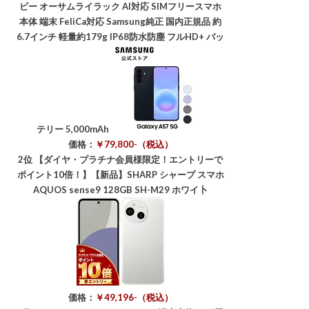
ビー オーサムライラック AI対応 SIMフリースマホ
本体 端末 FeliCa対応 Samsung純正 国内正規品 約
6.7インチ 軽量約179g IP68防水防塵 フルHD+ バッ
テリー 5,000mAh
価格：
￥79,800-（税込）
2位
【ダイヤ・プラチナ会員様限定！エントリーで
ポイント10倍！】【新品】SHARP シャープ スマホ
AQUOS sense9 128GB SH-M29 ホワイ卜
価格：
￥49,196-（税込）