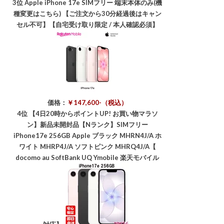
3位
Apple iPhone 17e SIMフリー 端末本体のみ(機
種変更はこちら) 【ご注文から30分経過後はキャン
セル不可】【自宅受け取り限定 / 本人確認必須】
価格：
￥147,600-（税込）
4位
【4日20時からポイントUP! お買い物マラソ
ン】新品未開封品【Nランク】SIMフリー
iPhone17e 256GB Apple ブラック MHRN4J/A ホ
ワイト MHRP4J/A ソフトピンク MHRQ4J/A【
docomo au SoftBank UQ Ymobile 楽天モバイル