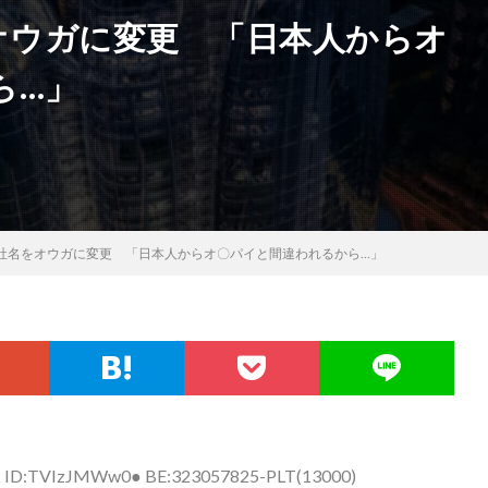
オウガに変更 「日本人からオ
ら…」
、社名をオウガに変更 「日本人からオ〇パイと間違われるから…」
52 ID:TVIzJMWw0● BE:323057825-PLT(13000)