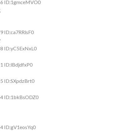
.56 ID:1gmceMVO0
に
9 ID:ca7RRlsF0
な
28 ID:yC5ExNxL0
1 ID:lBdjdfxP0
55 ID:SXpdzBrt0
.44 ID:1bkBsODZ0
14 ID:gV1eosYq0