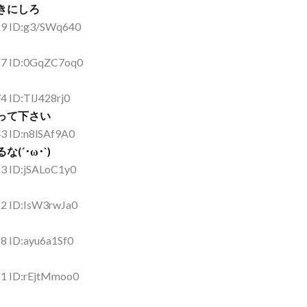
きにしろ
29 ID:g3/SWq640
27 ID:0GqZC7oq0
4 ID:TlJ428rj0
って下さい
43 ID:n8lSAf9A0
´･ω･`)
63 ID:jSALoC1y0
22 ID:IsW3rwJa0
8 ID:ayu6a1Sf0
81 ID:rEjtMmoo0