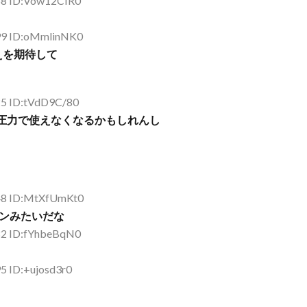
68 ID:Vow12CIR0
99 ID:oMmlinNK0
えを期待して
25 ID:tVdD9C/80
圧力で使えなくなるかもしれんし
.48 ID:MtXfUmKt0
ョンみたいだな
82 ID:fYhbeBqN0
5 ID:+ujosd3r0